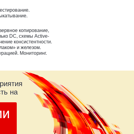
естирование.
ыкатывание.
зервное копирование,
лько DC, схемы Active-
печение консистентности.
лаком» и железом.
рацией. Мониторинг.
приятия
ть на
ми