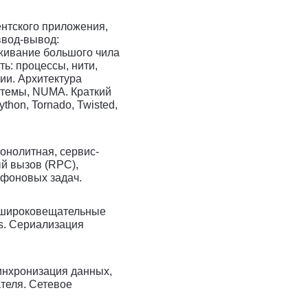
ентского приложения,
ввод-вывод:
живание большого чила
ь: процессы, нити,
ии. Архитектура
темы, NUMA. Краткий
thon, Tornado, Twisted,
онолитная, сервис-
й вызов (RPC),
 фоновых задач.
широковещательные
s. Сериализация
нхронизация данных,
ателя. Сетевое