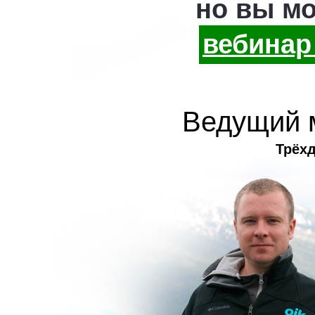
но вы мо
вебинар
Ведущий 
Трёх