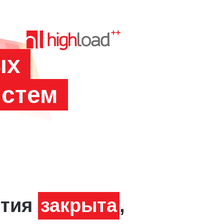
ых
истем
ятия
закрыта
,