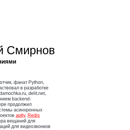
й Смирнов
ниями
тчик, фанат Python,
аствовал в разработке
mochka.ru, delit.net,
анием backend-
kype продолжил
истемы асинхронных
роектов
aptly
,
Redis
ера вещаний для
каций для видеозвонков