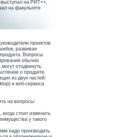
о выступал на РИТ++,
вал на факультете
руководители проектов
ошибок, развивая
 продукта. Вопросы
бирования обычно
 могут отодвинуть
атление о продукте.
щих из двух частей:
top) и веб-сервиса
ить на вопросы:
 когда стоит изменить
еимущества у такого
ними надо производить
ться в облаке/железных