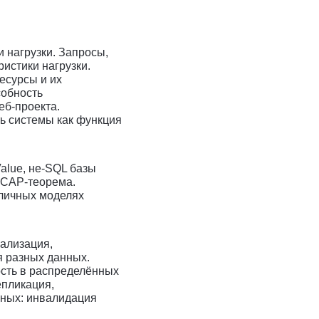
и нагрузки. Запросы,
ристики нагрузки.
есурсы и их
собность
еб-проекта.
ь системы как функция
alue, не-SQL базы
 CAP-теорема.
личных моделях
ализация,
я разных данных.
ость в распределённых
пликация,
ных: инвалидация