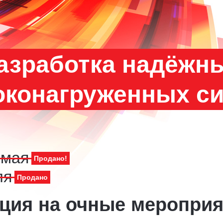
азработка надёжн
конагруженных с
 мая
Продано!
ля
Продано
ация на очные меропри