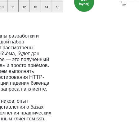
апы разработки и
ьшой набор
ут рассмотрены
объёма, будет дан
ное — это полученный
в» и просто приёмов.
удем выполнять
тестирования HTTP-
яции падения бэкенда
 запроса на клиенте.
ников: опыт
ставления о базах
олнения практических
нным клиентом ssh.