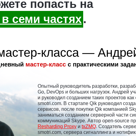
жете попасть на
 в семи частях
.
мастер-класса — Андре
дневный
мастер-класс
с практическими зада
Опытный руководитель разработки, разрабо
Go, DevOps и больших нагрузок. Андрей уч
и руководил созданием таких проектов как da
smotri.com. В стартапе Qik руководил созд
сервисов, после покупки Qik компанией S
заниматься созданием серверной части с
коммуникаций Skype. Автор open-source п
Resharding Proxy
и
txZMQ
. Создатель серв
smotri.com, сервера сигналлинга и нотифи