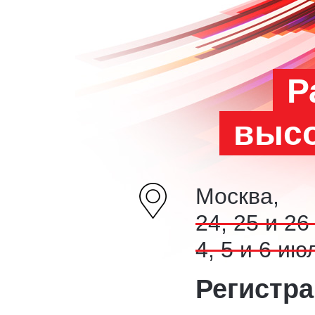
Р
высо
Москва,
24, 25 и 26
4, 5 и 6 ию
Регистр