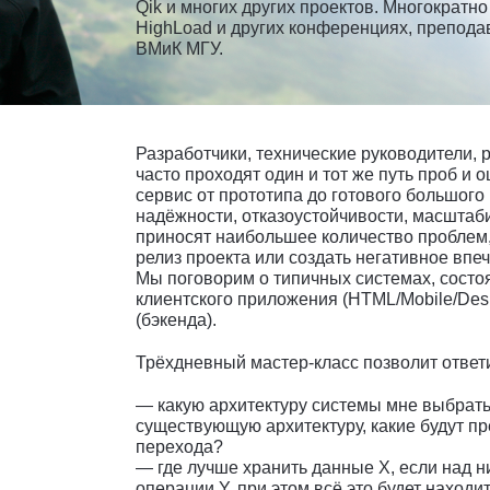
Qik и многих других проектов. Многократн
HighLoad и других конференциях, препода
ВМиК МГУ.
Разработчики, технические руководители, 
часто проходят один и тот же путь проб и 
сервис от прототипа до готового большого
надёжности, отказоустойчивости, масшта
приносят наибольшее количество проблем,
релиз проекта или создать негативное впеч
Мы поговорим о типичных системах, состоя
клиентского приложения (HTML/Mobile/Desk
(бэкенда).
Трёхдневный мастер-класс позволит ответ
— какую архитектуру системы мне выбрать,
существующую архитектуру, какие будут пр
перехода?
— где лучше хранить данные X, если над 
операции Y, при этом всё это будет находи